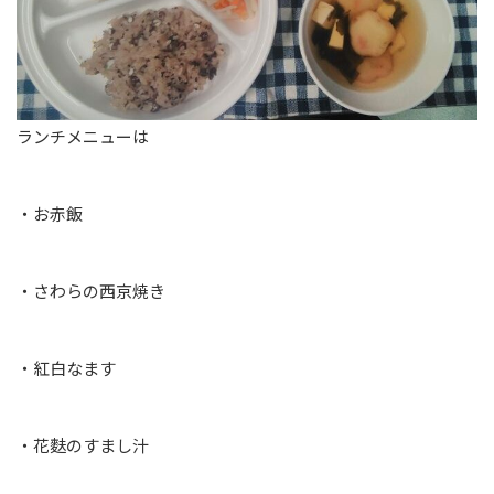
ランチメニューは
・お赤飯
・さわらの西京焼き
・紅白なます
・花麩のすまし汁