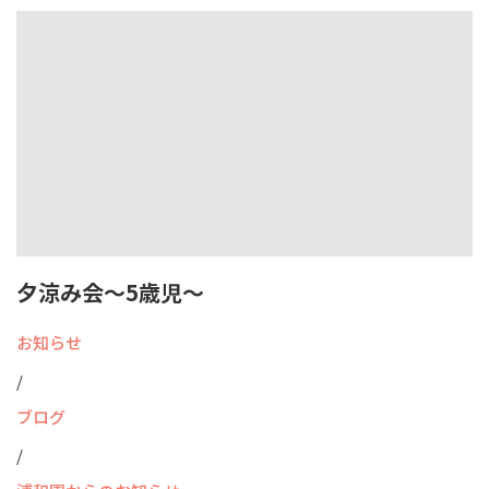
夕涼み会～5歳児～
お知らせ
/
ブログ
/